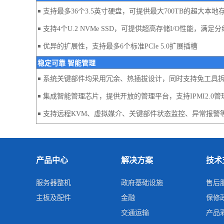
￭ 支持最多36个3.5英寸硬盘，可提供最大700TB的超大
￭ 支持4个U.2 NVMe SSD，可提供超高存储I/O性能，满足
￭ 优异的扩展性，支持最多6个标准PCIe 5.0扩展插槽
稳定可靠 智能管理
￭ 系统关键部件均采用冗余、热插拔设计，同时支持免工具
￭ 集成智能管理芯片，提供开放的管理平台，支持IPMI2.0管
￭ 支持远程KVM、虚拟媒介、关键部件状态监控、异常报
产品中心
解决方案
技术
服务器整机
政府基础设施
售后
主板及配件
金融
保修
交通运输
产品