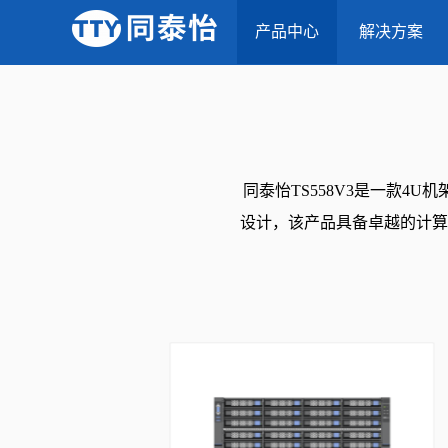
当前位置：
首页
-
产品中心
-
产品中心
TS558V3 Intel EGS双路存储
解决方案
同泰怡TS558V3是一款4
设计，该产品具备卓越的计算