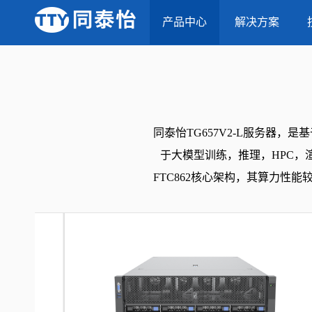
当前位置：
首页
-
产品中心
-
产品中心
TG657V2-L 4U8卡-液冷AI服务器
解决方案
同泰怡TG657V2-L服务器，
于大模型训练，推理，HPC，渲
FTC862核心架构，其算力性能