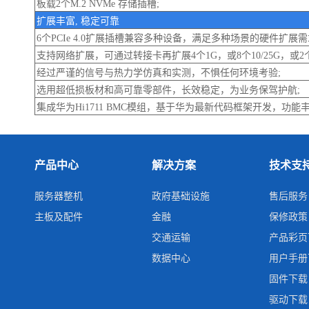
板载2个M.2 NVMe 存储插槽;
扩展丰富, 稳定可靠
6个PCIe 4.0扩展插槽兼容多种设备，满足多种场景的硬件扩展需
支持网络扩展，可通过转接卡再扩展4个1G，或8个10/25G，或2个
经过严谨的信号与热力学仿真和实测，不惧任何环境考验;
选用超低损板材和高可靠零部件，长效稳定，为业务保驾护航;
集成华为Hi1711 BMC模组，基于华为最新代码框架开发，功能
产品中心
解决方案
技术支
服务器整机
政府基础设施
售后服务
主板及配件
金融
保修政策
交通运输
产品彩页
数据中心
用户手册
固件下载
驱动下载