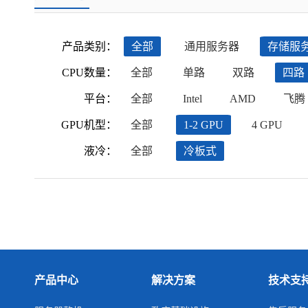
产品类别：
全部
通用服务器
存储服
CPU数量：
全部
单路
双路
四路
平台：
全部
Intel
AMD
飞腾
GPU机型：
全部
1-2 GPU
4 GPU
液冷：
全部
冷板式
产品中心
解决方案
技术支