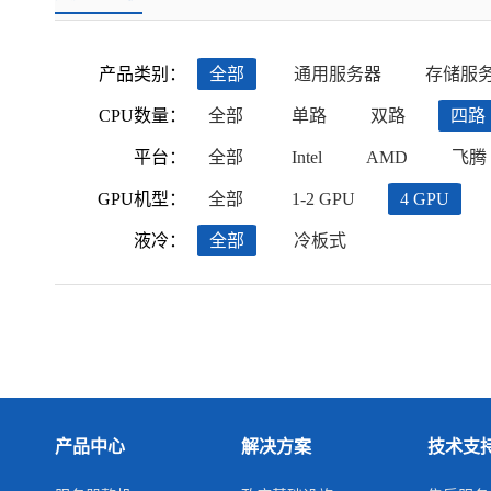
产品类别：
全部
通用服务器
存储服
CPU数量：
全部
单路
双路
四路
平台：
全部
Intel
AMD
飞腾
GPU机型：
全部
1-2 GPU
4 GPU
液冷：
全部
冷板式
产品中心
解决方案
技术支