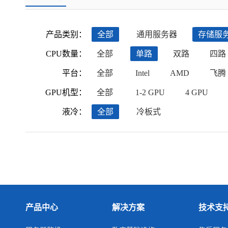
产品类别：
全部
通用服务器
存储服
CPU数量：
全部
单路
双路
四路
平台：
全部
Intel
AMD
飞腾
GPU机型：
全部
1-2 GPU
4 GPU
液冷：
全部
冷板式
产品中心
解决方案
技术支