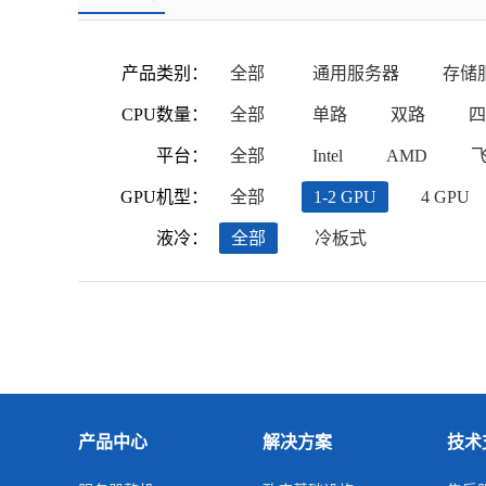
产品类别：
全部
通用服务器
存储
CPU数量：
全部
单路
双路
四
平台：
全部
Intel
AMD
GPU机型：
全部
1-2 GPU
4 GPU
液冷：
全部
冷板式
产品中心
解决方案
技术