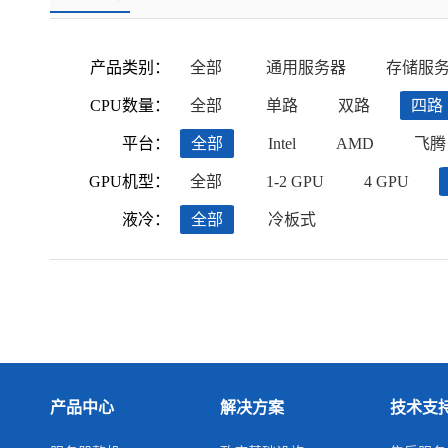
产品类别：
全部
通用服务器
存储服
CPU数量：
全部
单路
双路
四路
平台：
全部
Intel
AMD
飞腾
GPU机型：
全部
1-2 GPU
4 GPU
液冷：
全部
冷板式
产品中心
解决方案
技术支