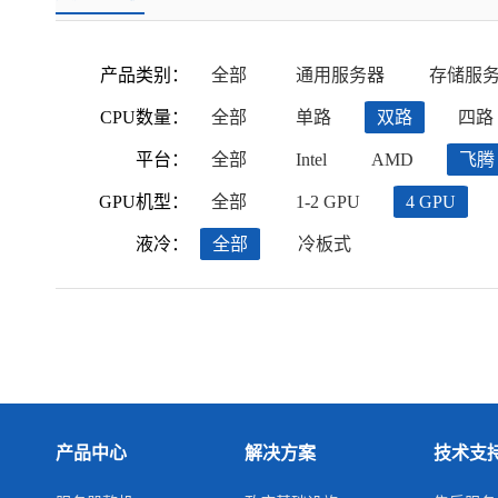
产品类别：
全部
通用服务器
存储服
CPU数量：
全部
单路
双路
四路
平台：
全部
Intel
AMD
飞腾
GPU机型：
全部
1-2 GPU
4 GPU
液冷：
全部
冷板式
产品中心
解决方案
技术支