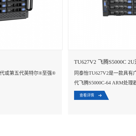
TU627V2 飞腾S5000C
第四代或第五代英特尔®至强®
同泰怡TU627V2是一款具
代飞腾S5000C-64 ARM处
查看详情