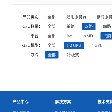
产品类别：
全部
通用服务器
存储服
CPU数量：
全部
单路
双路
四路
平台：
全部
Intel
AMD
飞腾
GPU机型：
全部
1-2 GPU
4 GPU
液冷：
全部
冷板式
产品中心
解决方案
技术支