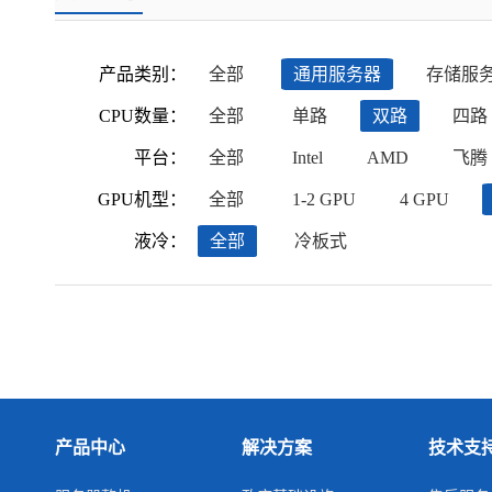
产品类别：
全部
通用服务器
存储服
CPU数量：
全部
单路
双路
四路
平台：
全部
Intel
AMD
飞腾
GPU机型：
全部
1-2 GPU
4 GPU
液冷：
全部
冷板式
产品中心
解决方案
技术支