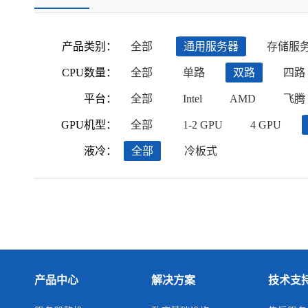
产品类别：
全部
通用服务器
存储服
CPU数量：
全部
单路
双路
四路
平台：
全部
Intel
AMD
飞腾
GPU机型：
全部
1-2 GPU
4 GPU
液冷：
全部
冷板式
产品中心
解决方案
技术支