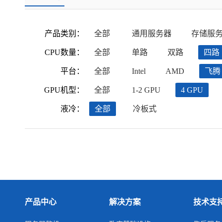
产品类别：
全部
通用服务器
存储服
CPU数量：
全部
单路
双路
四路
平台：
全部
Intel
AMD
飞腾
GPU机型：
全部
1-2 GPU
4 GPU
液冷：
全部
冷板式
产品中心
解决方案
技术支