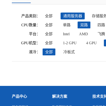
产品类别：
全部
通用服务器
存储服
CPU数量：
全部
单路
双路
四路
平台：
全部
Intel
AMD
飞腾
GPU机型：
全部
1-2 GPU
4 GPU
液冷：
全部
冷板式
产品中心
解决方案
技术支