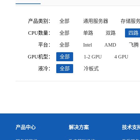
产品类别：
全部
通用服务器
存储服
CPU数量：
全部
单路
双路
四路
平台：
全部
Intel
AMD
飞腾
GPU机型：
全部
1-2 GPU
4 GPU
液冷：
全部
冷板式
产品中心
解决方案
技术支